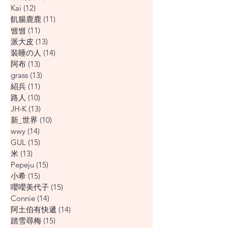
Kai
(12)
12 篇文章
飢腸鹿鹿
(11)
11 篇文章
뱀뱀
(11)
11 篇文章
派大皮
(13)
13 篇文章
裝睡の人
(14)
14 篇文章
阿布
(13)
13 篇文章
grass
(13)
13 篇文章
紹兵
(11)
11 篇文章
路人
(10)
10 篇文章
JH‧K
(13)
13 篇文章
新_世界
(10)
10 篇文章
wwy
(14)
14 篇文章
GUL
(15)
15 篇文章
米
(13)
13 篇文章
Pepeju
(15)
15 篇文章
小希
(15)
15 篇文章
嚶嚶美代子
(15)
15 篇文章
Connie
(14)
14 篇文章
阿土伯有快遞
(14)
14 篇文章
踏雪尋梅
(15)
15 篇文章