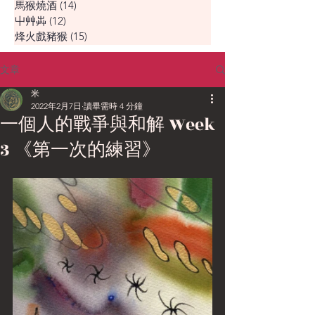
馬猴燒酒
(14)
14 篇文章
屮艸芔
(12)
12 篇文章
烽火戲豬猴
(15)
15 篇文章
文章
米
2022年2月7日
讀畢需時 4 分鐘
一個人的戰爭與和解 Week
3 《第一次的練習》