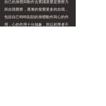
自己的身體與動作去實踐甚麼是覺察力
與自我覺察，逐漸的發覺更多的自我，
包括自己時時刻刻的身體動作與心的作
用，心的作用十分抽象，所以初學者不
易觀察清楚，所以透過覺知身體的動作
來覺知心的作用。為甚麼覺知自己的身
體的動作很重要呢? 我們不是要覺知自己
的心嗎? 而且一切唯心造，心管好了，就
沒問題了。不錯，心可以管好就沒問
題，但是心實在很難管，對於沒有受過
訓練的人談何容易呢! 所以我們透過身體
的動作來管心，當我們在練習時，我們
不斷的覺知身體的動作，因為這些動作
很大，所以如果我們是分心的，胡思亂