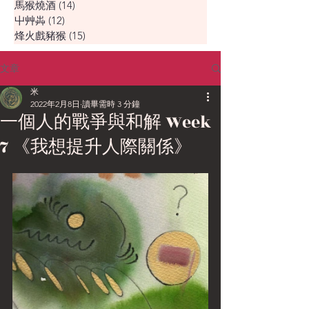
馬猴燒酒
(14)
14 篇文章
屮艸芔
(12)
12 篇文章
烽火戲豬猴
(15)
15 篇文章
文章
米
2022年2月8日
讀畢需時 3 分鐘
一個人的戰爭與和解 Week
7 《我想提升人際關係》