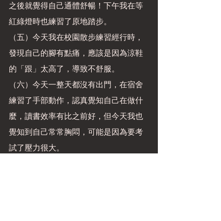
之後就覺得自己通體舒暢！下午我在等
紅綠燈時也練習了原地踏步。
（五）今天我在校園散步練習經行時，
發現自己的腳有點痛，應該是因為涼鞋
的「跟」太高了，導致不舒服。
（六）今天一整天都沒有出門，在宿舍
練習了手部動作，認真覺知自己在做什
麼，讀書效率有比之前好，但今天我也
覺知到自己常常胸悶，可能是因為要考
試了壓力很大。
（日）今天我很焦慮，因為明天要考試
了，我卻變得有點怠慢，懶散，明明頭
腦知道要快快起床讀書，但身體卻不聽
使喚地一直躺在床上不願起床，不知老