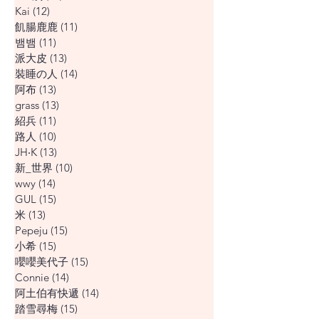
Kai
(12)
12 篇文章
飢腸鹿鹿
(11)
11 篇文章
뱀뱀
(11)
11 篇文章
派大皮
(13)
13 篇文章
裝睡の人
(14)
14 篇文章
阿布
(13)
13 篇文章
grass
(13)
13 篇文章
紹兵
(11)
11 篇文章
路人
(10)
10 篇文章
JH‧K
(13)
13 篇文章
新_世界
(10)
10 篇文章
wwy
(14)
14 篇文章
GUL
(15)
15 篇文章
米
(13)
13 篇文章
Pepeju
(15)
15 篇文章
小希
(15)
15 篇文章
嚶嚶美代子
(15)
15 篇文章
Connie
(14)
14 篇文章
阿土伯有快遞
(14)
14 篇文章
踏雪尋梅
(15)
15 篇文章