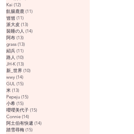
Kai
(12)
12 篇文章
飢腸鹿鹿
(11)
11 篇文章
뱀뱀
(11)
11 篇文章
派大皮
(13)
13 篇文章
裝睡の人
(14)
14 篇文章
阿布
(13)
13 篇文章
grass
(13)
13 篇文章
紹兵
(11)
11 篇文章
路人
(10)
10 篇文章
JH‧K
(13)
13 篇文章
新_世界
(10)
10 篇文章
wwy
(14)
14 篇文章
GUL
(15)
15 篇文章
米
(13)
13 篇文章
Pepeju
(15)
15 篇文章
小希
(15)
15 篇文章
嚶嚶美代子
(15)
15 篇文章
Connie
(14)
14 篇文章
阿土伯有快遞
(14)
14 篇文章
踏雪尋梅
(15)
15 篇文章