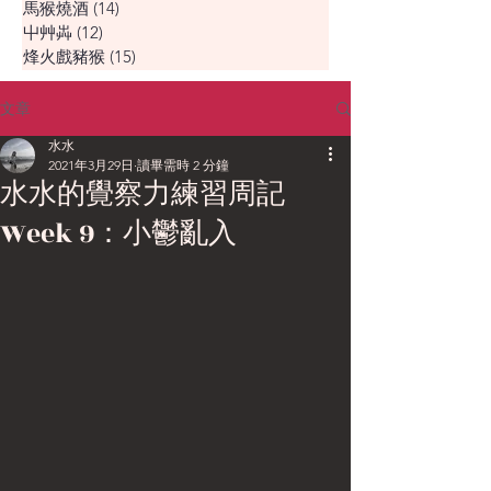
馬猴燒酒
(14)
14 篇文章
屮艸芔
(12)
12 篇文章
烽火戲豬猴
(15)
15 篇文章
文章
水水
2021年3月29日
讀畢需時 2 分鐘
水水的覺察力練習周記
Week 9：小鬱亂入