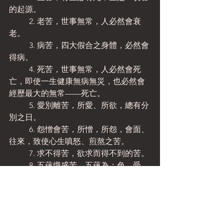
的起源。
	2. 老苦，世事無常，人必然會衰
老。
	3. 病苦，四大假合之身體，必然會
得病。
	4. 死苦，世事無常，人必然會死
亡，即使一生健康無病無災，也必然會
經歷最大的無常——死亡。
	5. 愛別離苦，所愛、所欲，總有分
別之日。
	6. 怨憎會苦，所憎，所怨，會面、
往來，致使心生嗔怒、煎熬之苦。
	7. 求不得苦，欲求而得不到的苦。
	8. 五蘊熾盛苦。五蘊為：色、受、
想、行、識。前七苦皆由五蘊領受、聚
集，故稱五蘊熾盛苦，五蘊熾盛實為其
餘七苦的根源。