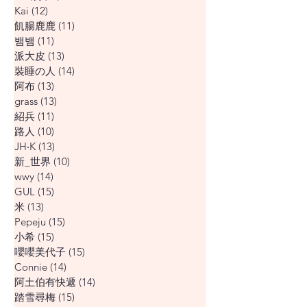
Kai
(12)
12 篇文章
飢腸鹿鹿
(11)
11 篇文章
뱀뱀
(11)
11 篇文章
派大皮
(13)
13 篇文章
裝睡の人
(14)
14 篇文章
阿布
(13)
13 篇文章
grass
(13)
13 篇文章
紹兵
(11)
11 篇文章
路人
(10)
10 篇文章
JH‧K
(13)
13 篇文章
新_世界
(10)
10 篇文章
wwy
(14)
14 篇文章
GUL
(15)
15 篇文章
米
(13)
13 篇文章
Pepeju
(15)
15 篇文章
小希
(15)
15 篇文章
嚶嚶美代子
(15)
15 篇文章
Connie
(14)
14 篇文章
阿土伯有快遞
(14)
14 篇文章
踏雪尋梅
(15)
15 篇文章