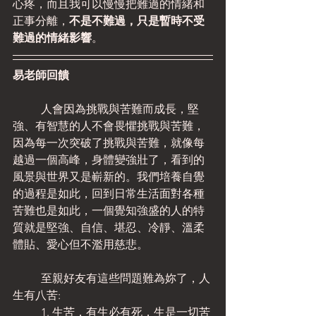
心疼，而且我可以慢慢把難過的情緒和
正事分離，
不是不難過，只是暫時不受
難過的情緒影響
。
易老師回饋
	人會因為挑戰與苦難而成長，堅
強、有智慧的人不會畏懼挑戰與苦難，
因為每一次突破了挑戰與苦難，就像每
越過一個高峰，身體變強壯了，看到的
風景與世界又是嶄新的。我們培養自覺
的過程是如此，回到日常生活面對各種
苦難也是如此，一個覺知強盛的人的特
質就是堅強、自信、堪忍、冷靜、溫柔
體貼、愛心但不濫用慈悲。
	至親好友有這些問題難為妳了，人
生有八苦:
	1. 生苦，有生必有死，生是一切苦