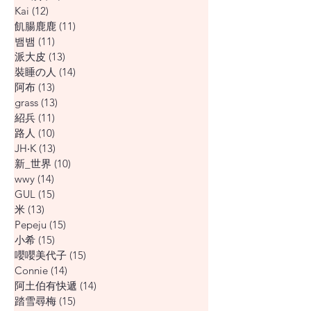
Kai
(12)
12 篇文章
飢腸鹿鹿
(11)
11 篇文章
뱀뱀
(11)
11 篇文章
派大皮
(13)
13 篇文章
裝睡の人
(14)
14 篇文章
阿布
(13)
13 篇文章
grass
(13)
13 篇文章
紹兵
(11)
11 篇文章
路人
(10)
10 篇文章
JH‧K
(13)
13 篇文章
新_世界
(10)
10 篇文章
wwy
(14)
14 篇文章
GUL
(15)
15 篇文章
米
(13)
13 篇文章
Pepeju
(15)
15 篇文章
小希
(15)
15 篇文章
嚶嚶美代子
(15)
15 篇文章
Connie
(14)
14 篇文章
阿土伯有快遞
(14)
14 篇文章
踏雪尋梅
(15)
15 篇文章