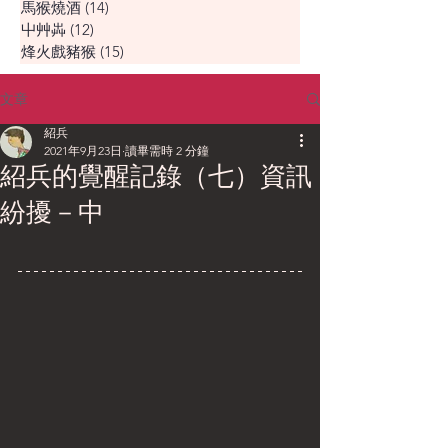
馬猴燒酒
(14)
14 篇文章
屮艸芔
(12)
12 篇文章
烽火戲豬猴
(15)
15 篇文章
文章
紹兵
2021年9月23日
讀畢需時 2 分鐘
紹兵的覺醒記錄（七）資訊
紛擾－中