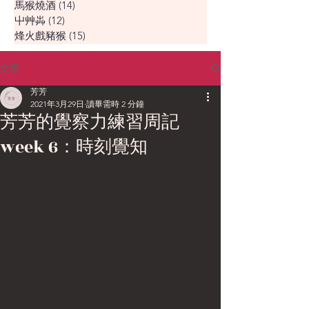
馬猴燒酒
(14)
14 篇文章
屮艸芔
(12)
12 篇文章
烽火戲豬猴
(15)
15 篇文章
文章
芳芳
2021年3月29日
讀畢需時 2 分鐘
芳芳的覺察力練習周記
week 6：時刻覺知