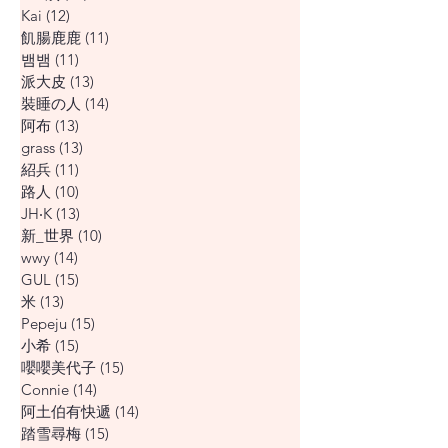
Kai
(12)
12 篇文章
飢腸鹿鹿
(11)
11 篇文章
뱀뱀
(11)
11 篇文章
派大皮
(13)
13 篇文章
裝睡の人
(14)
14 篇文章
阿布
(13)
13 篇文章
grass
(13)
13 篇文章
紹兵
(11)
11 篇文章
路人
(10)
10 篇文章
JH‧K
(13)
13 篇文章
新_世界
(10)
10 篇文章
wwy
(14)
14 篇文章
GUL
(15)
15 篇文章
米
(13)
13 篇文章
Pepeju
(15)
15 篇文章
小希
(15)
15 篇文章
嚶嚶美代子
(15)
15 篇文章
Connie
(14)
14 篇文章
阿土伯有快遞
(14)
14 篇文章
踏雪尋梅
(15)
15 篇文章