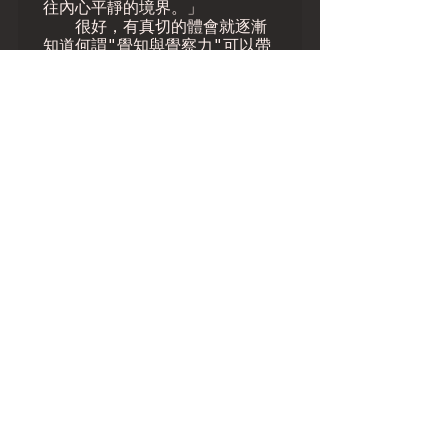
往內心平靜的境界。」

　　很好，有真切的體會就逐漸
知道何謂"覺知與覺察力"可以帶
給我們的好處。這是你本有的能
力，在日常生活上的每一個動作
中提起覺知，不是不可能的事，
只要即知即覺，即動即覺，心與
身與動作打成一片。
標記：
雜念
芳芳
查看全部
相關文章