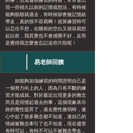
的事，但這週在練習的時候，常常會出
現一些很久以前的記憶或想法，有時候
能夠順順就過去，有時候卻會被記憶給
帶走，真的很不容易啊！就算練習時可
以忍住不想，在睡前的空白又很容易想
起以前，我其實也不會感覺不好，反而
是覺得我怎麼會忘記這些片段呢！
 易老師回饋
　　妳能夠加強練習的時間證明自己是
一個努力向上的人，因為只有不斷的練
習才能成就。對於最近出現更多的雜念
而且是回憶起過去的事，這個現象表示
妳的覺性提昇了，過去覺性微弱時，連
心中起了很多雜念都不知道，連自己的
情緒被雜念牽引了也不知道，現在儘管
有時可以，有時不可以不被雜念帶走，