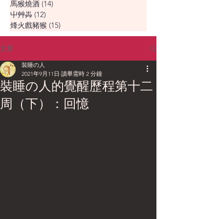
馬猴燒酒
(14)
14 篇文章
屮艸芔
(12)
12 篇文章
烽火戲豬猴
(15)
15 篇文章
文章
裝睡の人
2021年9月11日
讀畢需時 2 分鐘
裝睡の人的覺醒歷程第十二
周（下）：回憶