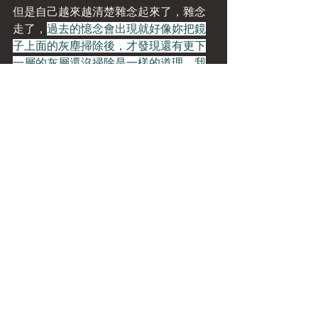
但是自己越來越清楚雜念起來了，雜念
走了，
過去的憶念會出現就好像妳把鏡
子上面的灰塵掃除後，才發現還有更下
一層的灰層還沒掃除是一樣的道理，我
們一層層的持續掃下去，鏡子的明鏡功
能就越來越能顯現出來
，妳那珍貴的覺
性智慧就會自然而然的顯現。
　　覺知提昇了，學習效果逐漸顯現
了，此時不可以少為足，要繼續用功再
用功。
標記：
練習
雜念
裝睡の人