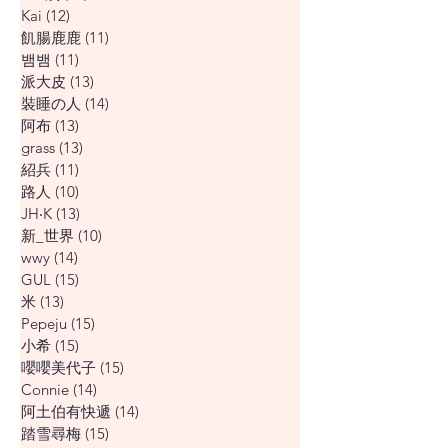
Kai
(12)
12 篇文章
飢腸鹿鹿
(11)
11 篇文章
뱀뱀
(11)
11 篇文章
派大皮
(13)
13 篇文章
裝睡の人
(14)
14 篇文章
阿布
(13)
13 篇文章
grass
(13)
13 篇文章
紹兵
(11)
11 篇文章
路人
(10)
10 篇文章
JH‧K
(13)
13 篇文章
新_世界
(10)
10 篇文章
wwy
(14)
14 篇文章
GUL
(15)
15 篇文章
米
(13)
13 篇文章
Pepeju
(15)
15 篇文章
小希
(15)
15 篇文章
嚶嚶美代子
(15)
15 篇文章
Connie
(14)
14 篇文章
阿土伯有快遞
(14)
14 篇文章
踏雪尋梅
(15)
15 篇文章