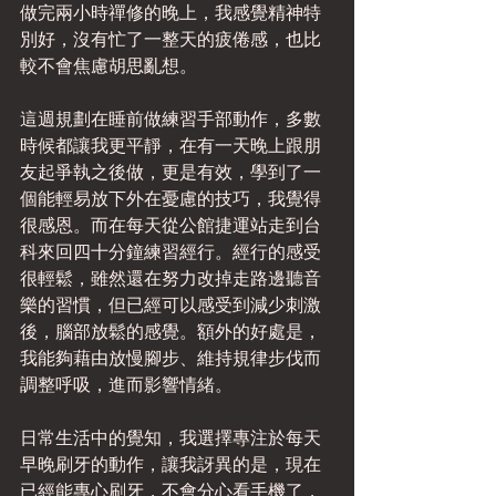
做完兩小時禪修的晚上，我感覺精神特
別好，沒有忙了一整天的疲倦感，也比
較不會焦慮胡思亂想。
這週規劃在睡前做練習手部動作，多數
時候都讓我更平靜，在有一天晚上跟朋
友起爭執之後做，更是有效，學到了一
個能輕易放下外在憂慮的技巧，我覺得
很感恩。而在每天從公館捷運站走到台
科來回四十分鐘練習經行。經行的感受
很輕鬆，雖然還在努力改掉走路邊聽音
樂的習慣，但已經可以感受到減少刺激
後，腦部放鬆的感覺。額外的好處是，
我能夠藉由放慢腳步、維持規律步伐而
調整呼吸，進而影響情緒。
日常生活中的覺知，我選擇專注於每天
早晚刷牙的動作，讓我訝異的是，現在
已經能專心刷牙，不會分心看手機了，