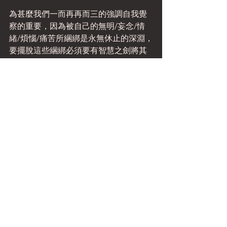
為甚麼我們一而再再而三的強調自我覺
察的重要，因為被自己的無明/妄念/情
緒/煩惱/痛苦所綑綁是永無休止的深淵，
要擺脫這些綑綁必須要有智慧之劍將其
斬斷，智慧又源於自我覺察，強盛與圓
滿的自我覺察，但是一般人每日忙於應
付內外交迫身心往往分離混亂，因此透
過規律平衡持續的身體動作拉回奔馳不
已的妄心就成為我們自救的好方法，請
珍惜每個當下練習的機會與因緣，老師
在此誠摯的祝願你得到真正的幸福快
樂。
標記：
踏雪尋梅