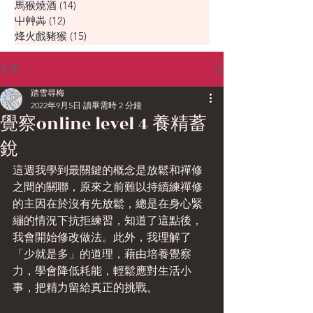
馬猴燒酒
(14)
14 篇文章
屮艸芔
(12)
12 篇文章
烽火戲豬猴
(15)
15 篇文章
文章
踏雪尋梅
2022年9月5日
讀畢需時 2 分鐘
覺察online level 4 養精蓄
銳
這週我學到最關鍵的概念是放鬆和禪修
之間的關聯，原來之前難以持續練禪修
的主因在於沒有先放鬆，總是在身心緊
繃的情況下抗拒練習，知道了這點後，
我會開始修改做法。此外，我理解了
「少就是多」的道理，藉由培養覺察
力，學會降低耗能，輕鬆應對生活小
事，把精力留給真正的挑戰。