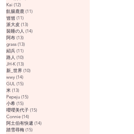
Kai
(12)
12 篇文章
飢腸鹿鹿
(11)
11 篇文章
뱀뱀
(11)
11 篇文章
派大皮
(13)
13 篇文章
裝睡の人
(14)
14 篇文章
阿布
(13)
13 篇文章
grass
(13)
13 篇文章
紹兵
(11)
11 篇文章
路人
(10)
10 篇文章
JH‧K
(13)
13 篇文章
新_世界
(10)
10 篇文章
wwy
(14)
14 篇文章
GUL
(15)
15 篇文章
米
(13)
13 篇文章
Pepeju
(15)
15 篇文章
小希
(15)
15 篇文章
嚶嚶美代子
(15)
15 篇文章
Connie
(14)
14 篇文章
阿土伯有快遞
(14)
14 篇文章
踏雪尋梅
(15)
15 篇文章