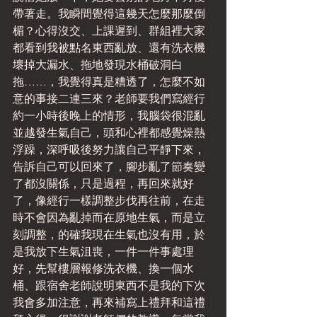
帶著走。我瞬間覺得這幾天怎麼那麼倒
楣？心得沒交、上課遲到、群組裡大家
都看到我被點名東西亂放、還有洗衣機
壞掉大漏水、拖地發現水桶破洞白
拖……，我覺得真是糟透了，怎麼不如
意的事接二連三來？老師要我們寫經行
約一小時後晚上的情形，我腦袋很混亂
並越發生氣自己，頭和心裡都感覺燥熱
浮躁，深呼吸後努力讓自己平靜下來，
告訴自己可以回來了，腳步亂了節奏變
了都沒關係，只是過程，再回來就好
了，像經行一樣調整步伐再往前，在走
時不會因為亂掉而在原地生氣，而是立
刻調整，的確我現在生氣也沒有用，於
是我放下生氣沮喪，一件一件事處理
好，先幫樓層報修洗衣機、換一個水
桶、跟宿舍老師說明東西不是我的下次
我會多加注意，再來補寫上禮拜和這禮