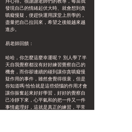
拜心得。很謝謝老師們的教導，每當我
發現自己的情緒起伏大時、就會想到貪
嗔癡慢疑，便趕快運用課堂上所學的，
盡量把自己拉回來，希望之後能越來越
進步。
易老師回饋：
哈哈，你怎麼這麼幸運呢？ 別人學了半
天自我覺察都沒有好好練習覺察自己的
機會，而你卻連續的碰到讓你貪嗔癡慢
疑作用的事件，雖然會覺得很衰，但是
你知道嗎!恰恰就是這些煩惱的作用才會
讓你振奮起來好好學習，好好的覺察自
己冷靜下來，心平氣和的把一件又一件
事情處理好，這就是真正的練習，平常
的練習好像是在蹲馬步練習基本功，你
這些練習就是實際上戰場真刀真槍的與
自己內在的妄念情緒煩惱對抗，它們希