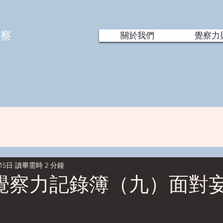
覺察
關於我們
覺察力
15日
讀畢需時 2 分鐘
覺察力記錄簿（九）面對