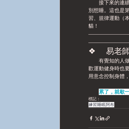
　　接下來的連
別想睡。這也是
習、規律運動（
貓！
❖      易
　　有覺知的人
歡運動健身時也
用意念控制身體
累了，就歇
標記：
練習
睡眠
阿布