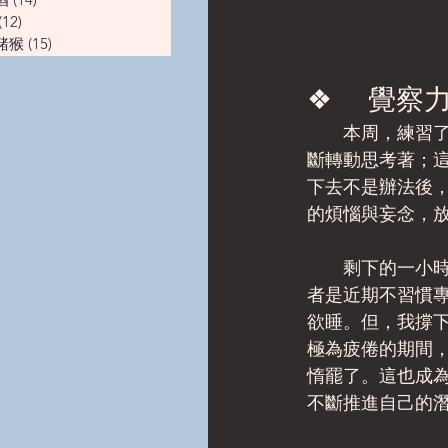
(12)
12 篇文章
豬猴
(15)
15 篇文章
❖      
　　本周，練習
斷轉動思考著；
下去不是辦法後
的煩惱與妄念，
　　剩下的一小
者是近期不習慣
欲睡。但，我撐
極為疲倦的期間
惰罷了。這也成
不斷推進自己的