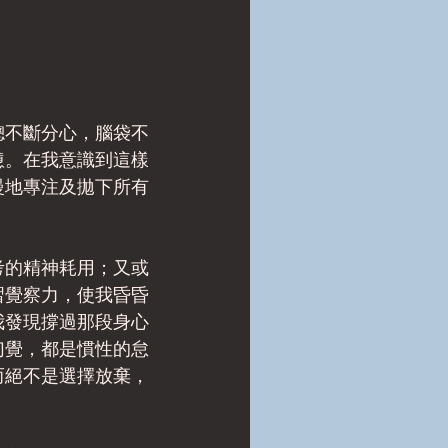
總不斷分心，腦袋不
憊。在我意識到這樣
慢地專注及拋下所有
考的精神耗用；又或
習覺察力，使我昏昏
我發現撐過那段身心
幻覺，都是慣性的怠
而絕不是選擇放棄，