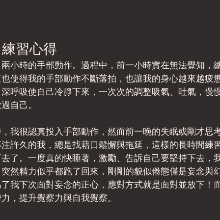
覺察力練習心得
了兩小時的手部動作。過程中，前一小時實在無法覺知，
這也使得我的手部動作不斷落拍，也讓我的身心越來越疲
，深呼吸使自己冷靜下來，一次次的調整吸氣、吐氣，慢
放過自己。
時，我很認真投入手部動作，然而前一晚的失眠或剛才思
專注許久的我，總是找藉口鬆懈與拖延，這樣的長時間練
下去了。一度真的快睡著，激勵、告訴自己要堅持下去，
，突然精力似乎都跑了回來，剛剛的貌似倦態僅是妄念與
為了我下次面對妄念的正心，應對方式就是面對並放下！
潛力，提升覺察力與自我覺察。