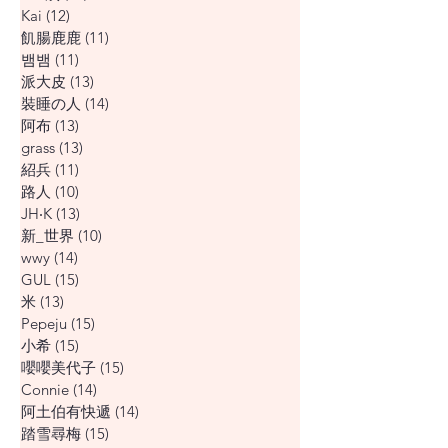
Kai
(12)
12 篇文章
飢腸鹿鹿
(11)
11 篇文章
뱀뱀
(11)
11 篇文章
派大皮
(13)
13 篇文章
裝睡の人
(14)
14 篇文章
阿布
(13)
13 篇文章
grass
(13)
13 篇文章
紹兵
(11)
11 篇文章
路人
(10)
10 篇文章
JH‧K
(13)
13 篇文章
新_世界
(10)
10 篇文章
wwy
(14)
14 篇文章
GUL
(15)
15 篇文章
米
(13)
13 篇文章
Pepeju
(15)
15 篇文章
小希
(15)
15 篇文章
嚶嚶美代子
(15)
15 篇文章
Connie
(14)
14 篇文章
阿土伯有快遞
(14)
14 篇文章
踏雪尋梅
(15)
15 篇文章