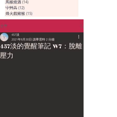
馬猴燒酒
(14)
14 篇文章
屮艸芔
(12)
12 篇文章
烽火戲豬猴
(15)
15 篇文章
文章
457淡
2021年8月30日
讀畢需時 2 分鐘
457淡的覺醒筆記 W7：脫離
壓力