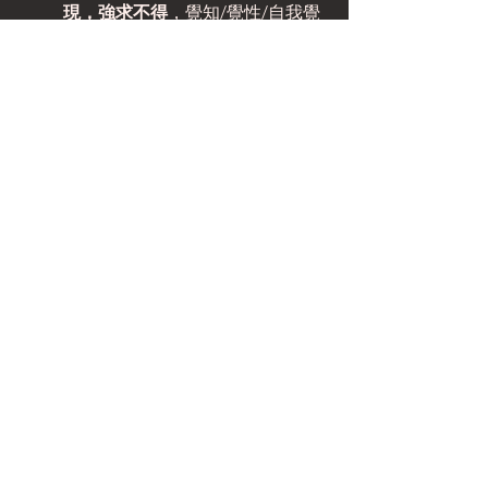
現，強求不得
，覺知/覺性/自我覺
察力是我們生命本有最純淨的本
質，因為純淨所以無染，因為無染
所以清明，因為清明所以可以如實
覺照，好似沉澱清澈的池水，池中
之物一覽無遺，
好像明鏡，清楚反
應境外之物沒有扭曲
。
標記：
考試
壓力
457淡
查看全部
相關文章