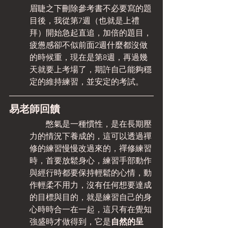
眉睫之下刪除參考書不必要寫的題
目後，我從第7週（也就是上禮
拜）開始急起直追，加倍的題目，
疲憊感卻不似前面2週什麼都沒做
的時候重，現在是第8週，再過幾
天就要上考場了，期許自己能夠穩
定的維持練習，並安定的考試。
易老師回饋
　　憋氣是一種慣性，是在長期壓
力的情況下養成的，這可以透過禪
修的練習慢慢改過來的，禪修練習
時，首要放鬆身心，練習手部動作
與經行時都要保持輕鬆的心情，動
作輕柔不用力，沒有任何想要達成
的目標與目的，就是練習自己的身
心時時合一在一起，這只有在覺知
強盛時才做得到，它是
自然的呈