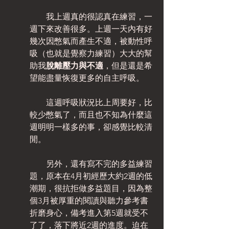
　　我上週真的很認真在練習，一
週下來改善很多。上週一天內有好
幾次因憋氣而產生不適，被動性呼
吸（也就是覺察力練習）大大的幫
助我
脫離壓力與不適
，但是還是希
望能盡量恢復更多的自主呼吸。
　　這週呼吸狀況比上周要好，比
較少憋氣了，而且也不知為什麼這
週明明一樣多的事，卻感覺比較清
閒。
　　另外，還有寫不完的多益練習
題，原本在4月初經歷大約2週的低
潮期，很抗拒做多益題目，因為整
個3月被厚重的閱讀與聽力參考書
折磨身心，備考進入第5週就受不
了了，落下將近2週的進度。迫在