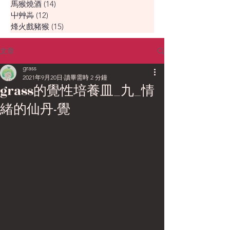
馬猴燒酒
(14)
14 篇文章
屮艸芔
(12)
12 篇文章
烽火戲豬猴
(15)
15 篇文章
文章
grass
2021年9月20日
讀畢需時 2 分鐘
grass的覺性培養皿_九_情
緒的仙丹-覺