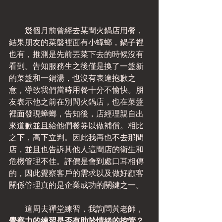
　　幾個月前曾經去某間火鍋店用餐，
結果朋友的菜盤裡面有小蟑螂，鍋子裡
也有，推測是先前丟菜下去的時候沒有
看到。告知服務生之後僅是換了一盤新
的菜盤和一鍋湯，也沒有表達抱歉之
意，導致我們當時用餐十分不愉快。朋
友表示他之前在別間火鍋店，也在菜盤
裡面發現蟑螂，告知後，店經理親自出
來道歉並且給他們餐券以做補償。相比
之下，高下立判。因此我再也不去那間
店，並且也告訴其他人這間店的衛生和
危機管理不佳。評價是會到處口耳相傳
的，因此覺察客戶的需求以及做好顧客
關係管理真的是企業成功的關鍵之一。
　　這周去禪堂練習，我詢問黃老師，
覺察力的練習是否有助於情緒的控管？