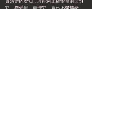
實清楚的覺知，才能夠正確恰當的面對
它、接受到、處理它，自己不帶情緒，
也不受到客戶情緒的影響，但是可以完
全以同理心去理解自己應該改善的地
方，這樣的理解發自內心的真誠，因此
力量很大，可以好好的處理事情，只有
強盛的覺知才能幫助我們。請繼續用
功。
標記：
情緒
grass
查看全部
相關文章