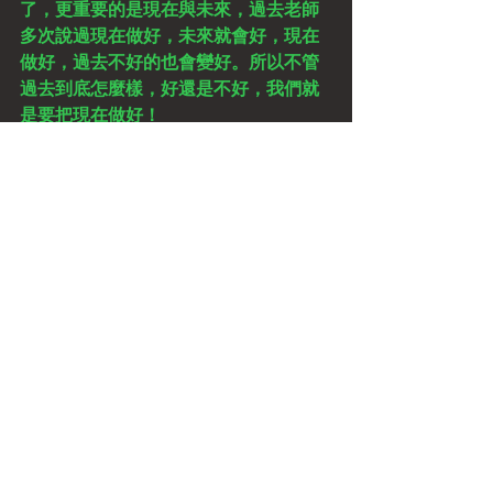
了，更重要的是現在與未來，過去老師
多次說過現在做好，未來就會好，現在
做好，過去不好的也會變好。所以不管
過去到底怎麼樣，好還是不好，我們就
是要把現在做好！
　　過去的不好有其原因，我們現在能
夠看清楚，並且讓它不再發生嗎？過去
的好有其原因，我們能夠看清楚它，使
之持續且更強化嗎？這才是我們現在回
顧的重要意義。
　　一個人能夠提昇強盛的覺性才能夠
看清自己以及周遭的環境，外在的人事
物我們無法改變，但是內在的自己是否
覺醒卻無可推諉！ 妳能夠精進的每天練
習老師很高興，為妳加油，好好把握人
生，轉化一切的經驗成為蛻變的轉機就
是一個有智慧的人，那麼幸福快樂成功