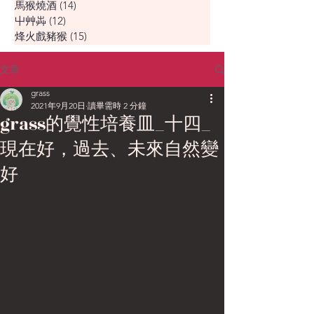
馬猴燒酒
(14)
14 篇文章
屮艸芔
(12)
12 篇文章
烽火戲豬猴
(15)
15 篇文章
文章
grass
2021年9月20日
讀畢需時 2 分鐘
grass的覺性培養皿_十四_
現在好，過去、未來自然變
好