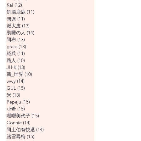
Kai
(12)
12 篇文章
飢腸鹿鹿
(11)
11 篇文章
뱀뱀
(11)
11 篇文章
派大皮
(13)
13 篇文章
裝睡の人
(14)
14 篇文章
阿布
(13)
13 篇文章
grass
(13)
13 篇文章
紹兵
(11)
11 篇文章
路人
(10)
10 篇文章
JH‧K
(13)
13 篇文章
新_世界
(10)
10 篇文章
wwy
(14)
14 篇文章
GUL
(15)
15 篇文章
米
(13)
13 篇文章
Pepeju
(15)
15 篇文章
小希
(15)
15 篇文章
嚶嚶美代子
(15)
15 篇文章
Connie
(14)
14 篇文章
阿土伯有快遞
(14)
14 篇文章
踏雪尋梅
(15)
15 篇文章