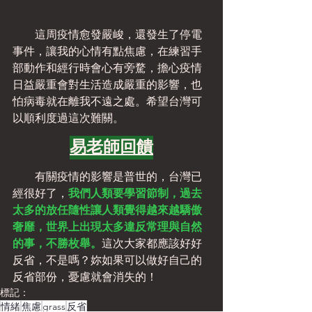
　　這周疫情愈發嚴峻，還發生了停電
事件，讓我的心情有點焦慮，在練習手
部動作和經行時會心有旁騖，擔心疫情
日益嚴重會對生活造成嚴重的影響，也
怕病毒就在離我不遠之處。希望台灣可
以順利度過這次難關。
易老師回饋
　　有關疫情的影響是普世的，台灣已
經很好了，
我們人類要學習節制，過去
太多的放任隨性讓人類覺得越來越驕傲
奢靡，世界上出現太多違反常理與自然
的事，不勝枚舉。
這次大家都應該好好
反省，不是嗎？妳如果可以做好自己的
反省部份，憂慮就會消失的！
標記：
情緒
焦慮
grass
反省