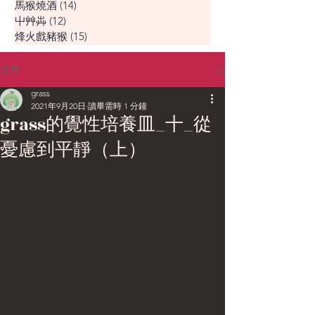
馬猴燒酒
(14)
14 篇文章
屮艸芔
(12)
12 篇文章
烽火戲豬猴
(15)
15 篇文章
文章
grass
2021年9月20日
讀畢需時 1 分鐘
grass的覺性培養皿_十_從
憂慮到平靜（上）